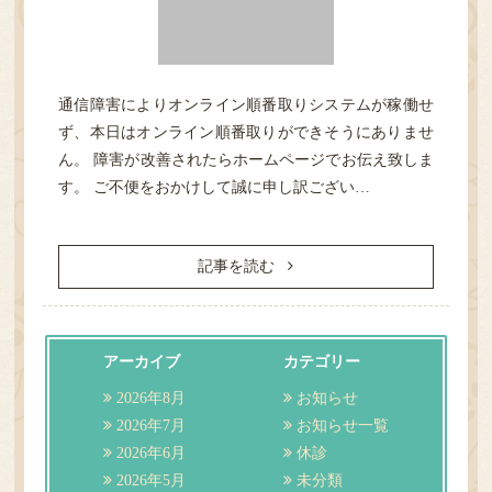
通信障害によりオンライン順番取りシステムが稼働せ
HOME
ず、本日はオンライン順番取りができそうにありませ
ん。 障害が改善されたらホームページでお伝え致しま
診療案内
す。 ご不便をおかけして誠に申し訳ござい…
医院紹介
記事を読む
性感染症
アーカイブ
カテゴリー
検査
2026年8月
お知らせ
2026年7月
お知らせ一覧
アクセス・担当医表
2026年6月
休診
2026年5月
未分類