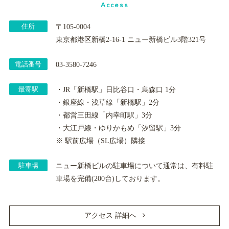
Access
住所
〒105-0004
東京都港区新橋2-16-1 ニュー新橋ビル3階321号
電話番号
03-3580-7246
最寄駅
・JR「新橋駅」日比谷口・烏森口 1分
・銀座線・浅草線「新橋駅」2分
・都営三田線「内幸町駅」3分
・大江戸線・ゆりかもめ「汐留駅」3分
※ 駅前広場（SL広場）隣接
駐車場
ニュー新橋ビルの駐車場について通常は、有料駐
車場を完備(200台)しております。
アクセス 詳細へ