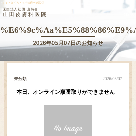
シミ・ほくろ・イボ治療 性感染症
医療法人社団 山慈会
山田皮膚科医院
MENU
%e6%9c%aa%e5%88%86%e9%
2026年05月07日のお知らせ
未分類
2026/05/07
本日、オンライン順番取りができません