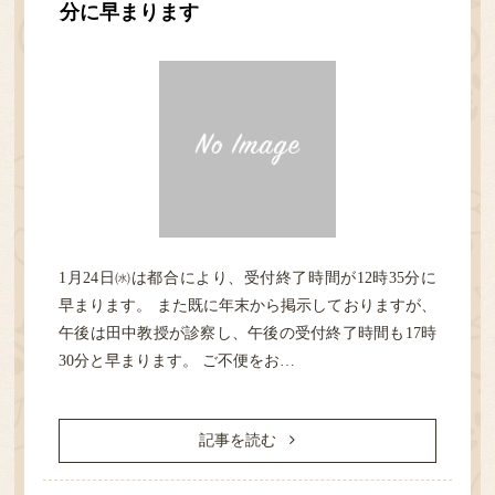
分に早まります
HOME
診療案内
医院紹介
1月24日㈬は都合により、受付終了時間が12時35分に
性感染症
早まります。 また既に年末から掲示しておりますが、
午後は田中教授が診察し、午後の受付終了時間も17時
30分と早まります。 ご不便をお…
検査
アクセス・担当医表
記事を読む
ご予約／順番どり