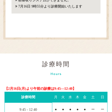
順番取りシステムができません。
7月16日 9時55分より診療開始いたします
診療時間
Hours
【2月16日(月)より午前の診療は9:45―12:40】
診療時間
月
火
水
木
金
土
日
●
●
●
●
●
ー
ー
9:45 - 12:40