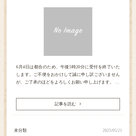
6月4日は都合のため、午後5時20分に受付を終了いた
HOME
します。ご不便をおかけして誠に申し訳ございません
が、ご了承のほどをよろしくお願い申し上げます。 …
診療案内
記事を読む
医院紹介
性感染症
未分類
2025/05/21