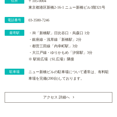
住所
〒105-0004
東京都港区新橋2-16-1 ニュー新橋ビル3階321号
電話番号
03-3580-7246
最寄駅
・JR「新橋駅」日比谷口・烏森口 1分
・銀座線・浅草線「新橋駅」2分
・都営三田線「内幸町駅」3分
・大江戸線・ゆりかもめ「汐留駅」3分
※ 駅前広場（SL広場）隣接
駐車場
ニュー新橋ビルの駐車場について通常は、有料駐
車場を完備(200台)しております。
アクセス 詳細へ