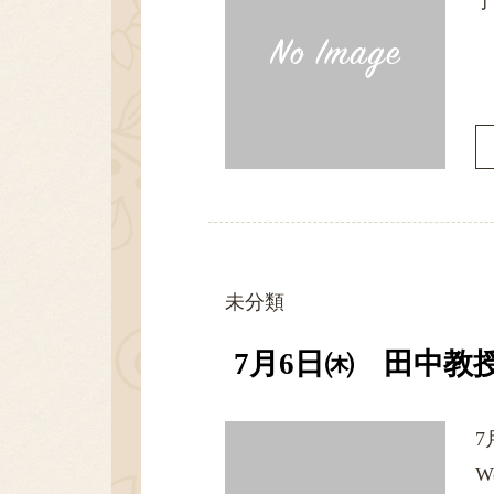
了
未分類
7月6日㈭ 田中教
7
W