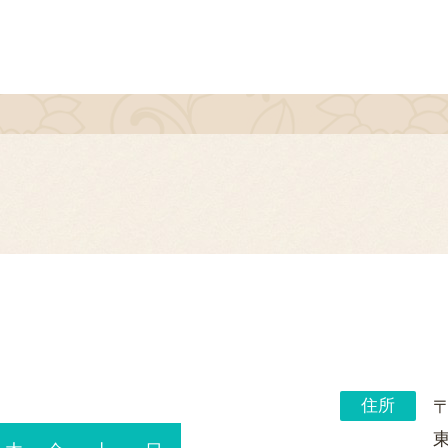
住所
〒
東