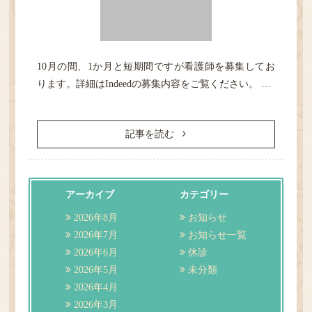
10月の間、1か月と短期間ですが看護師を募集してお
HOME
ります。詳細はIndeedの募集内容をご覧ください。 …
診療案内
記事を読む
医院紹介
性感染症
アーカイブ
カテゴリー
2026年8月
お知らせ
検査
2026年7月
お知らせ一覧
2026年6月
休診
アクセス・担当医表
2026年5月
未分類
2026年4月
2026年3月
ご予約／順番どり