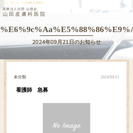
シミ・ほくろ・イボ治療 性感染症
医療法人社団 山慈会
山田皮膚科医院
MENU
%e6%9c%aa%e5%88%86%e9%
2024年09月21日のお知らせ
未分類
2024/09/21
看護師 急募