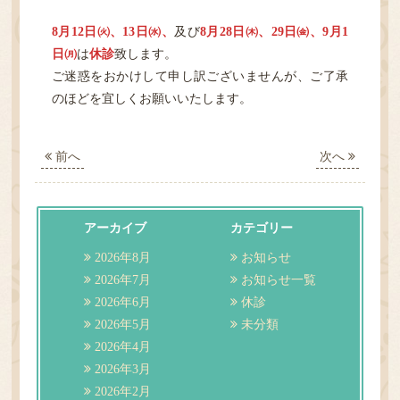
HOME
8月12日㈫、13日㈬、
及び
8月28日㈭、29日㈮、9月1
日㈪
は
休診
致します。
診療案内
ご迷惑をおかけして申し訳ございませんが、ご了承
のほどを宜しくお願いいたします。
医院紹介
前へ
次へ
性感染症
検査
アーカイブ
カテゴリー
2026年8月
お知らせ
アクセス・担当医表
2026年7月
お知らせ一覧
2026年6月
休診
ご予約／順番どり
2026年5月
未分類
2026年4月
2026年3月
2026年2月