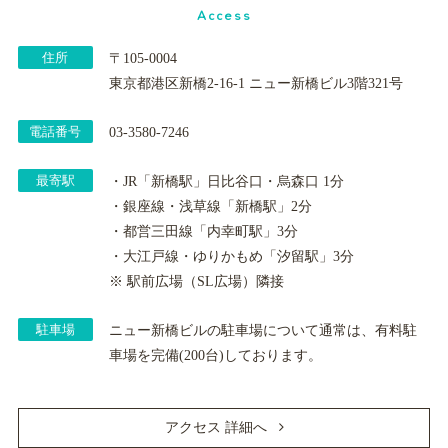
Access
住所
〒105-0004
東京都港区新橋2-16-1 ニュー新橋ビル3階321号
電話番号
03-3580-7246
最寄駅
・JR「新橋駅」日比谷口・烏森口 1分
・銀座線・浅草線「新橋駅」2分
・都営三田線「内幸町駅」3分
・大江戸線・ゆりかもめ「汐留駅」3分
※ 駅前広場（SL広場）隣接
駐車場
ニュー新橋ビルの駐車場について通常は、有料駐
車場を完備(200台)しております。
アクセス 詳細へ