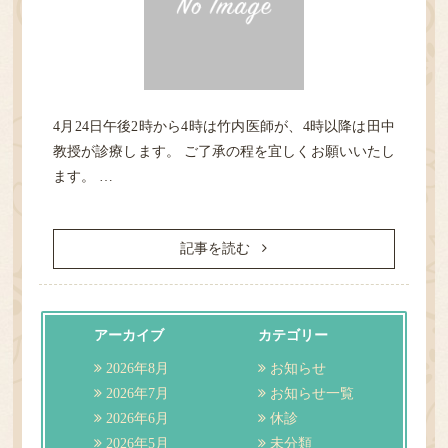
HOME
4月24日午後2時から4時は竹内医師が、4時以降は田中
教授が診療します。 ご了承の程を宜しくお願いいたし
診療案内
ます。 …
医院紹介
記事を読む
性感染症
検査
アーカイブ
カテゴリー
2026年8月
お知らせ
アクセス・担当医表
2026年7月
お知らせ一覧
2026年6月
休診
2026年5月
未分類