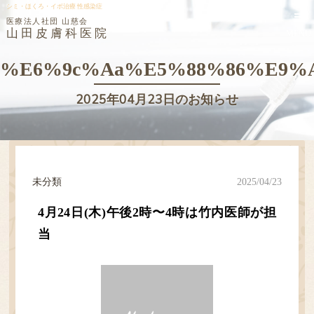
シミ・ほくろ・イボ治療 性感染症
医療法人社団 山慈会
山田皮膚科医院
MENU
%e6%9c%aa%e5%88%86%e9%
2025年04月23日のお知らせ
未分類
2025/04/23
4月24日(木)午後2時〜4時は竹内医師が担
当