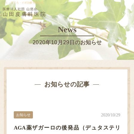
シミ・ほくろ・イボ治療 性感染症
医療法人社団 山慈会
山田皮膚科医院
MENU
News
2020年10月29日のお知らせ
お知らせの記事
お知らせ
2020/10/29
AGA薬ザガーロの後発品（デュタステリ