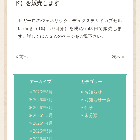
ド）を販売します
HOME
ザガーロのジェネリック、デュタステリドカプセル
診療案内
0.5ｍｇ（1箱、30日分）を税込6,500円で販売しま
す。詳しくはＡＧＡのページをご覧下さい。
医院紹介
前へ
次へ
性感染症
検査
アーカイブ
カテゴリー
2026年8月
お知らせ
アクセス・担当医表
2026年7月
お知らせ一覧
2026年6月
休診
ご予約／順番どり
2026年5月
未分類
2026年4月
2026年3月
2026年2月