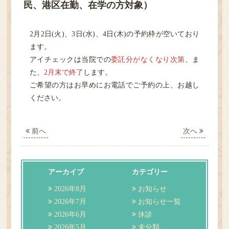
民、港区在勤、在学の方対象）
HOME
2月2日(火)、3日(水)、4日(木)の予約枠が空いており
診療案内
ます。
アイチェックは当院での
委託分がなくなり次第
、ま
医院紹介
た、
2月末で終了
します。
ご希望の方はお早めにお電話でご予約の上、お越し
ください。
性感染症
検査
前へ
次へ
アクセス・担当医表
アーカイブ
カテゴリー
ご予約／順番どり
2026年8月
お知らせ
2026年7月
お知らせ一覧
2026年6月
休診
2026年5月
未分類