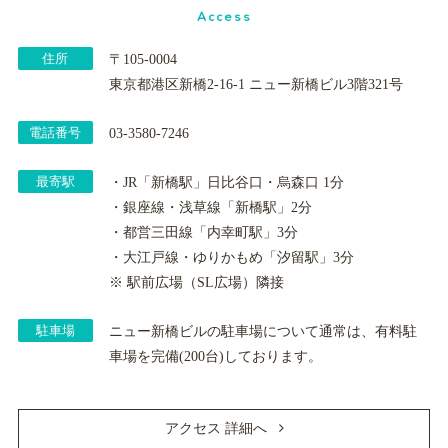
Access
住所
〒105-0004
東京都港区新橋2-16-1 ニュー新橋ビル3階321号
電話番号
03-3580-7246
最寄駅
・JR「新橋駅」日比谷口・烏森口 1分
・銀座線・浅草線「新橋駅」2分
・都営三田線「内幸町駅」3分
・大江戸線・ゆりかもめ「汐留駅」3分
※ 駅前広場（SL広場）隣接
駐車場
ニュー新橋ビルの駐車場について通常は、有料駐
車場を完備(200台)しております。
アクセス 詳細へ