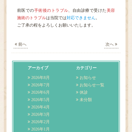
HOME
前医での
手術後のトラブル
、自由診療で受けた
美容
施術のトラブル
は当院では
対応できません
。
診療案内
ご了承の程をよろしくお願いいたします。
医院紹介
前へ
次へ
性感染症
アーカイブ
カテゴリー
検査
2026年8月
お知らせ
2026年7月
お知らせ一覧
アクセス・担当医表
2026年6月
休診
2026年5月
未分類
ご予約／順番どり
2026年4月
2026年3月
2026年2月
2026年1月